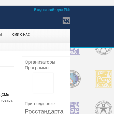
Вход на сайт для РКК
Ы
СМИ О НАС
Организаторы
Программы
й
 ЦСМ».
 товара
При
поддержке
Росстандарта