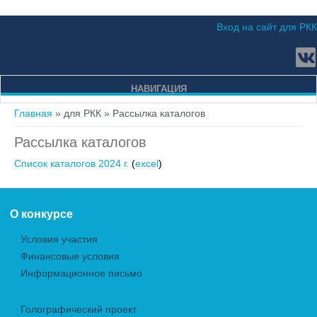
Вход на сайт для РКК
НАВИГАЦИЯ
Вы здесь
Главная
»
для РКК
» Рассылка каталогов
Рассылка каталогов
Список каталогов 2024 г.
(
excel
)
О конкурсе
Условия участия
Финансовые условия
Информационное письмо
Голографический проект