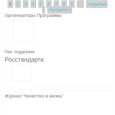
Страницы
1
2
3
4
5
6
7
8
9
…
следующая
›
последняя »
Организаторы Программы
При
поддержке
Росстандарта
Журнал "Качество и жизнь"