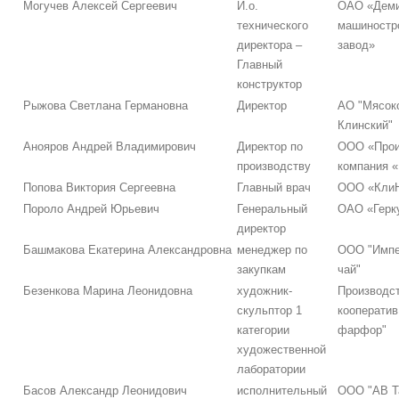
Могучев Алексей Сергеевич
И.о.
ОАО «Деми
технического
машиностр
директора –
завод»
Главный
конструктор
Рыжова Светлана Германовна
Директор
АО "Мясок
Клинский"
Анояров Андрей Владимирович
Директор по
ООО «Прои
производству
компания
Попова Виктория Сергеевна
Главный врач
ООО «Кли
Пороло Андрей Юрьевич
Генеральный
ОАО «Герк
директор
Башмакова Екатерина Александровна
менеджер по
ООО "Импе
закупкам
чай"
Безенкова Марина Леонидовна
художник-
Производс
скульптор 1
кооператив
категории
фарфор"
художественной
лаборатории
Басов Александр Леонидович
исполнительный
ООО "АВ Т