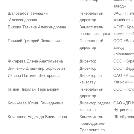
завод»
Шаповалов Геннадий
Генеральный
ЗАО «Пчел
Александрович
директор
комбинат 
Быкова Татьяна Александровна
Заместитель
ФГУП «Кра
начальника цеха
химический
Горячий Григорий Яковлевич
Генеральный
ООО «Воск
директор
завод
«Машиност
Жигарева Елена Анатольевна
Директор
ООО «Кура
Зинченко Владимир Борисович
Директор
ООО «Вед
Ихнева Наталия Викторовна
Директор по
ОАО «Мясо
качеству
Клинский»
Кизюн Николай Германович
Генеральный
ООО «Поли
директор
Конькеева Юлия Геннадьевна
Директор отдела
ОАО «ДП И
качества
Нутриция»
Кочеткова Надежда Васильевна
Заместитель
ПК «Дулев
председателя
Правления по