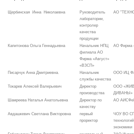
Щербинская Инна Николаевна
Руководитель
АО "ТЕХН
лаборатории,
контролер
качества
продукции
Капитонова Ольга Геннадьевна
Начальник НПЦ
АО Фирма 
филиала АО
Фирма «Август»
«ВЗСП»
Писарчук Анна Дмитриевна.
Начальник
ООО ИЦ Ф
службы качества
Токарев Алексей Валерьевич
Директор
ООО «ЖИ
производства
ДИВАНЫ»
Шамреева Наталья Анатольевна
Директор по
АО АИСФе
качеству
Авдашкевич Светлана Викторовна
первый
ЧОУ ВО СП
проректор
технологий
экономики