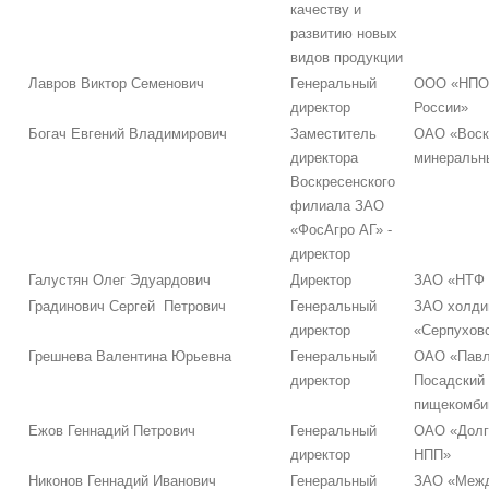
качеству и
развитию новых
видов продукции
Лавров Виктор Семенович
Генеральный
ООО «НПО
директор
России»
Богач Евгений Владимирович
Заместитель
ОАО «Воск
директора
минеральн
Воскресенского
филиала ЗАО
«ФосАгро АГ» -
директор
Галустян Олег Эдуардович
Директор
ЗАО «НТФ 
Градинович Сергей Петрович
Генеральный
ЗАО холди
директор
«Серпуховс
Грешнева Валентина Юрьевна
Генеральный
ОАО «Павл
директор
Посадский
пищекомби
Ежов Геннадий Петрович
Генеральный
ОАО «Долг
директор
НПП»
Никонов Геннадий Иванович
Генеральный
ЗАО «Меж