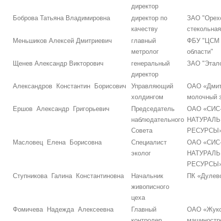
директор
Боброва Татьяна Владимировна
директор по
ЗАО "Орех
качеству
стекольная
Меньшиков Алексей Дмитриевич
главный
ФБУ "ЦСМ 
метролог
области"
Щенев Александр Викторович
генеральный
ЗАО "Этал
директор
Александров Константин Борисович
Управляющий
ОАО «Дмит
холдингом
молочный 
Ершов Александр Григорьевич
Председатель
ОАО «СИС
наблюдательного
НАТУРАЛ
Совета
РЕСУРСЫ
Масловец Елена Борисовна
Специалист
ОАО «СИС
эколог
НАТУРАЛ
РЕСУРСЫ
Ступникова Галина Константиновна
Начальник
ПК «Дулев
живописного
цеха
Фомичева Надежда Алексеевна
Главный
ОАО «Жуко
контролер
машиностр