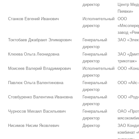
директор
Центр Мед
Пиявки»
Станков Евгений Иванович
Исполнительный
ООО
директор
«Мясопере
завод «Ре
Токтобаев Джабраил Элимарович
Генеральный
ЗАО «Элек
директор
Клюева Ольга Леонидовна
Генеральный
ЗАО «Дмит
директор
трикотаж»
Моисеев Валерий Владимирович
Исполнительный
ООО «Конц
директор
Павлюк Ольга Валентиновна
Генеральный
ООО «Айс-
директор
Стовбуренко Валентина Ивановна
Генеральный
ООО «Родн
директор
Чурносов Михаил Васильевич
Генеральный
ОАО «Прот
директор
мясокомби
Нисимов Нисим Яковлевич
Директор
ЗАО Конди
комбинат «