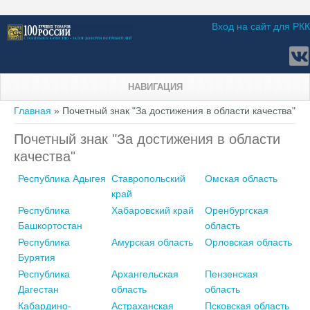
Вход на сайт для РКК
НАВИГАЦИЯ
Вы здесь
Главная
» Почетный знак "За достижения в области качества"
Почетный знак "За достижения в области
качества"
Республика Адыгея
Ставропольский
Омская область
край
Республика
Хабаровский край
Оренбургская
Башкортостан
область
Республика
Амурская область
Орловская область
Бурятия
Республика
Архангельская
Пензенская
Дагестан
область
область
Кабардино-
Астраханская
Псковская область