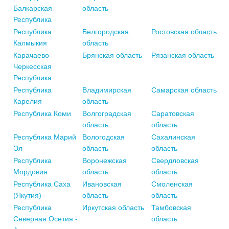
Балкарская
область
Республика
Республика
Белгородская
Ростовская область
Калмыкия
область
Карачаево-
Брянская область
Рязанская область
Черкесская
Республика
Республика
Владимирская
Самарская область
Карелия
область
Республика Коми
Волгоградская
Саратовская
область
область
Республика Марий
Вологодская
Сахалинская
Эл
область
область
Республика
Воронежская
Свердловская
Мордовия
область
область
Республика Саха
Ивановская
Смоленская
(Якутия)
область
область
Республика
Иркутская область
Тамбовская
Северная Осетия -
область