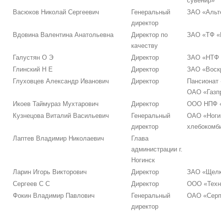
сувенир»
Васюков Николай Сергеевич
Генеральный
ЗАО «Альт
директор
Вдовина Валентина Анатольевна
Директор по
ЗАО «ТФ «
качеству
Галустян О Э
Директор
ЗАО «НТФ 
Глинский Н Е
Директор
ЗАО «Воск
Глуховцев Александр Иванович
Директор
Пансионат
ОАО «Газп
Икоев Таймураз Мухтарович
Директор
ООО НПФ «
Кузнецова Виталий Васильевич
Генеральный
ОАО «Ноги
директор
хлебокомб
Лаптев Владимир Николаевич
Глава
администрации г.
Ногинск
Ларин Игорь Викторович
Директор
ЗАО «Щелк
Сергеев С С
Директор
ООО «Техн
Фокин Владимир Павлович
Генеральный
ОАО «Серп
директор