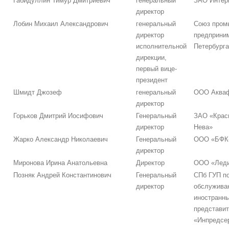
Габидуллин Тимур Дмитриевич
генеральный
ЗАО Интер
директор
Лобин Михаил Александрович
генеральный
Союз пром
директор
предприним
исполнительной
Петербурга
дирекции,
первый вице-
президент
Шмидт Джозеф
генеральный
ООО Аква
директор
Горьков Дмитрий Иосифович
Генеральный
ЗАО «Крас
директор
Нева»
Жарко Александр Николаевич
Генеральный
ООО «БФК-
директор
Миронова Ирина Анатольевна
Директор
ООО «Лед
Позняк Андрей Константинович
Генеральный
СПб ГУП п
директор
обслужива
иностранн
представи
«Инпредсе