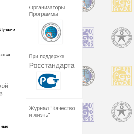
Организаторы
Программы
«Лучшие
вятся
При
поддержке
Росстандарта
кой
в
Журнал "Качество
и жизнь"
нные