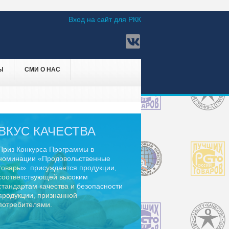
Вход на сайт для РКК
Ы
СМИ О НАС
ВКУС КАЧЕСТВА
Приз Конкурса Программы в
номинации «Продовольственные
товары» присуждается продукции,
соответствующей высоким
стандартам качества и безопасности
продукции, признанной
потребителями.