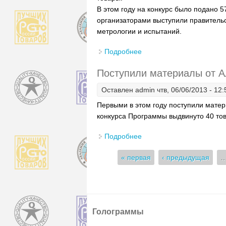
В этом году на конкурс было подано 
организаторами выступили правительс
метрологии и испытаний.
Подробнее
о В столице Южного Ура
России», сообщает прес
Поступили материалы от А
Оставлен
admin
чтв, 06/06/2013 - 12:
Первыми в этом году поступили матер
конкурса Программы выдвинуто 40 тов
Подробнее
о Поступили материалы 
Страницы
« первая
‹ предыдущая
Голограммы