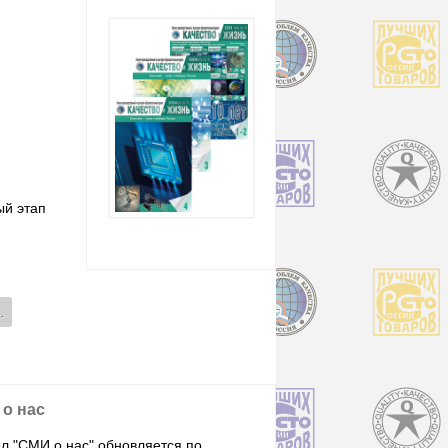
являющийся региональным этапом проекта «100 лучших товаров
ый этап
…
о нас
л "СМИ о нас" обновляется по