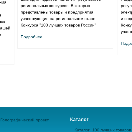
ния
региональных конкурсов. В которых
резул
представлены товары и предприятия
элект
я
учавствующие на региональном этапе
и сод
лок
Конкурса "100 лучших товаров России"
Конку
вашей
участ
е
Подробнее...
Подро
Каталог
Голографический проект
Каталог "100 лучших товаров