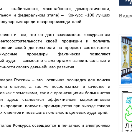
м – стабильности, масштабности, демократичности,
альном и федеральном этапе) – Конкурс «100 лучших
Виде
 популярным среди товаропроизводителей.
ловлен и тем, что он дает возможность конкурсантам
рентосостоятельности своей продукции и получить
оянии своей деятельности на предмет соответствия
нкурсные процедуры фактически позволяют
ый аудит – совместно с экспертами выявить сильные и
ожности своего дальнейшего развития.
товаров России» – это отличная площадка для поиска
ена опытом, а так же посостязаться в качестве и
ов как с земляками, так и с организациями большинства
ля здесь становится эффективным маркетинговым
ть продажи, получать преимущества при выводе товара
ых клиентов и повышать лояльность целевых аудиторий.
этапов Конкурса освещаются в печатных и электронных