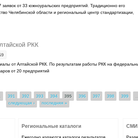
57 заявок от 33 южноуральских предприятий. Традиционно его
тво Челябинской области и региональный центр стандартизации,
ла завершен конкурс «20 лучших товаров Челябинской области», 
с-служба областного минпрома.
лтайской РКК
59
иалы от Алтайской РКК. По результатам работы РКК на федеральн
аров от 20 предприятий
от Алтайской РКК
…
391
392
393
394
395
396
397
398
399
следующая ›
последняя »
Региональные каталоги
СМИ 
Ежегодно издаются каталоги результатов
Разде