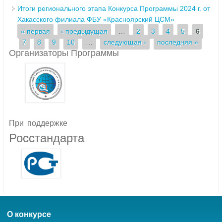
Итоги регионального этапа Конкурса Программы 2024 г. от
Хакасского филиала ФБУ «Красноярский ЦСМ»
Страницы
« первая
‹ предыдущая
…
2
3
4
5
6
7
8
9
10
…
следующая ›
последняя »
Организаторы Программы
При
поддержке
Росстандарта
О конкурсе