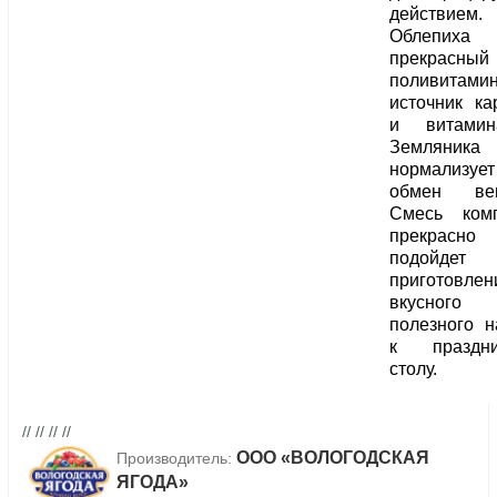
действием.
Облепи
прекрасный
поливитамин
источник ка
и витами
Земляника
нормализует
обмен вещ
Смесь комп
прекрасно
подойдет
приготовлен
вкусно
полезного н
к праздни
столу.
// // // //
ООО «ВОЛОГОДСКАЯ
Производитель:
ЯГОДА»