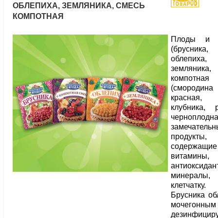
ОБЛЕПИХА, ЗЕМЛЯНИКА, СМЕСЬ
КОМПОТНАЯ
Плоды и 
(брусника,
облепиха,
земляника,
компотная
(смородина
красная, с
клубника, 
черноплодн
замечательн
продукты,
содержащие
витамины,
антиоксидан
минералы,
клетчатку.
Брусника об
мочегонн
дезинфицир