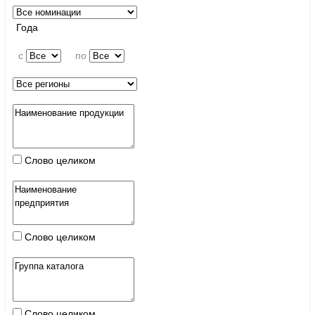
Года
c
по
Слово целиком
Слово целиком
Слово целиком