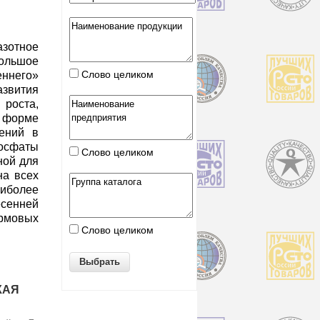
зотное
ольшое
Слово целиком
ннего»
вития
 роста,
й форме
тений в
фосфаты
Слово целиком
ной для
на всех
аиболее
сенней
рмовых
Слово целиком
КАЯ