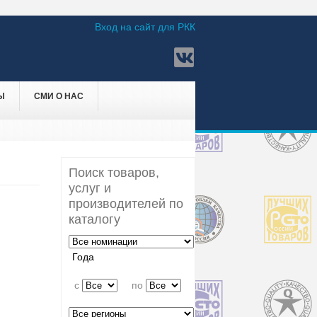
Вход на сайт для РКК
Ы
СМИ О НАС
Поиск товаров,
услуг и
производителей по
каталогу
Года
c
по