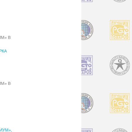
ИМ» В
РКА
ИМ» В
ИУМ»,