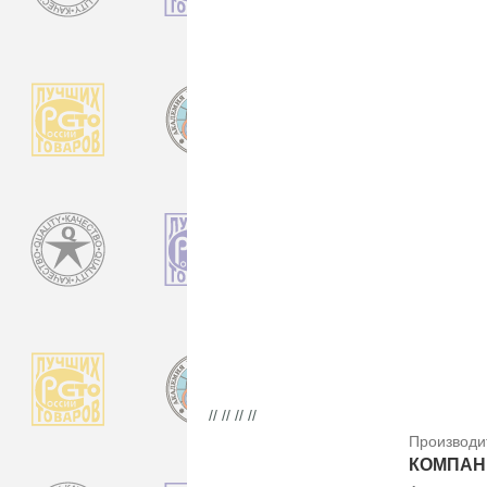
// // // //
Производи
КОМПАНИ