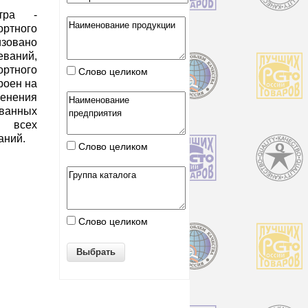
нтра -
ортного
зовано
еваний,
ортного
Слово целиком
роен на
енения
ванных
 всех
аний.
Слово целиком
Слово целиком