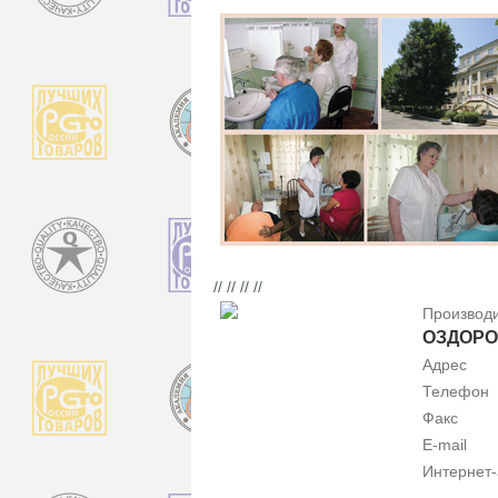
// // // //
Производ
ОЗДОРО
Адрес
Телефон
Факс
E-mail
Интернет