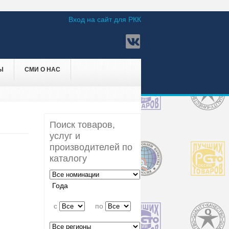
Вход на сайт для РКК
Ы
СМИ О НАС
Поиск товаров,
услуг и
производителей по
каталогу
Года
c
по