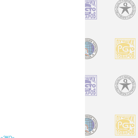
 «ЭКО»