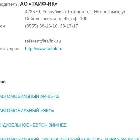
АО «ТАИФ-НК»
водитель:
423570, Республика Татарстан, г. Нижнекамск, ул.
Соболековская, д. 45, оф. 108
он
(8555) 38-16-16, 38-17-17
referent@taifnk.ru
нет-адрес
http://www.taifnk.ru
тия
АВТОМОБИЛЬНЫЙ АИ-95-К5
 АВТОМОБИЛЬНЫЙ «ЭКО»
 ДИЗЕЛЬНОЕ «ЕВРО» ЗИМНЕЕ
АВТОМОБИЛЬНЫЙ. ЭКОЛОГИЧЕСКИЙ КЛАСС К5. МАРКА АИ-92-К5