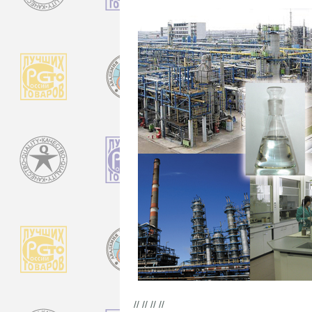
// // // //