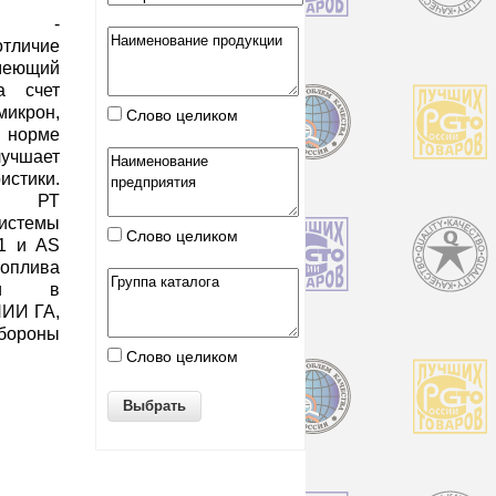
РТ -
отличие
меющий
а счет
микрон,
Слово целиком
 норме
учшает
стики.
ва РТ
системы
Слово целиком
01 и AS
оплива
ями в
НИИ ГА,
бороны
Слово целиком