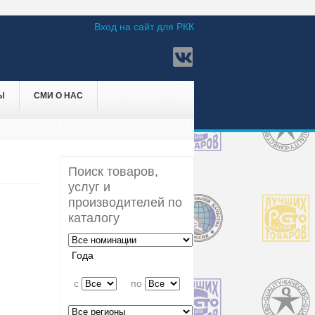
Вход на сайт для РКК
Ы
СМИ О НАС
Поиск товаров,
услуг и
производителей по
каталогу
Года
c
по