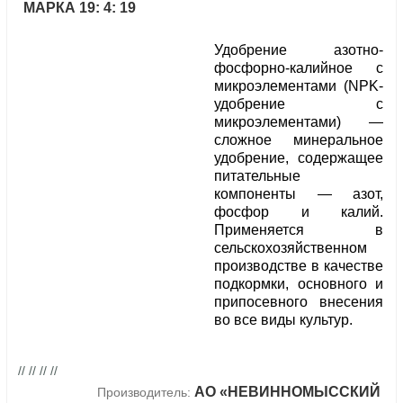
МАРКА 19: 4: 19
Удобрение азотно-
фосфорно-калийное с
микроэлементами (NPK-
удобрение c
микроэлементами) —
сложное минеральное
удобрение, содержащее
питательные
компоненты — азот,
фосфор и калий.
Применяется в
сельскохозяйственном
производстве в качестве
подкормки, основного и
припосевного внесения
во все виды культур.
// // // //
АО «НЕВИННОМЫССКИЙ
Производитель: