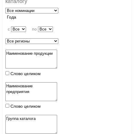
каталогу
Года
c
по
Слово целиком
Слово целиком