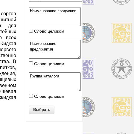
сортов
щитной
в, для
Слово целиком
тейных
о всех
Жидкая
первого
ственно
ства. В
Слово целиком
питков,
ения,
ищевых
венном
пищевая
Слово целиком
 жидкая