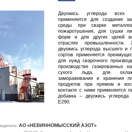
Двуокись углерода всех 
применяется для создания за
среды при сварке металло
пожаротушения, для сушки ли
форм и для других целей в
отраслях промышленности. 
двуокись углерода высшего и 
сортов применяется преимуще
для нужд сварочного производ
производстве газированных на
сухого льда, для охлажд
замораживания и хранения п
продуктов при прямом и кос
контакте с ними применяется 
добавка – двуокись углерода
Е290.
АО «НЕВИННОМЫССКИЙ АЗОТ»
водитель: