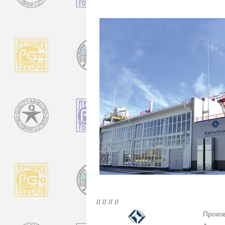
// // // //
Произ