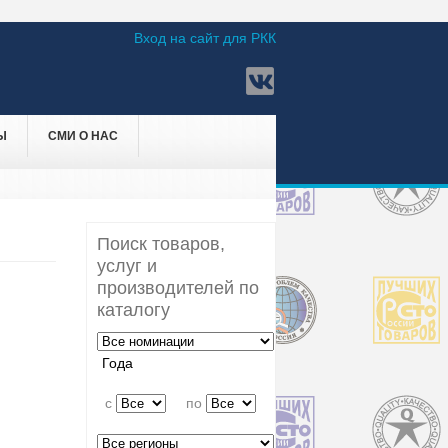
Вход на сайт для РКК
Ы
СМИ О НАС
Поиск товаров,
услуг и
производителей по
каталогу
Года
c
по