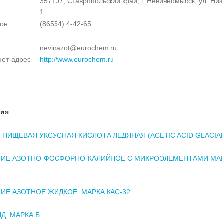
357107, Ставропольский край, г. Невинномысск, ул. Низ
1
он
(86554) 4-42-65
nevinazot@eurochem.ru
нет-адрес
http://www.eurochem.ru
тия
 ПИЩЕВАЯ УКСУСНАЯ КИСЛОТА ЛЕДЯНАЯ (ACETIC ACID GLACIAL
ИЕ АЗОТНО-ФОСФОРНО-КАЛИЙНОЕ С МИКРОЭЛЕМЕНТАМИ МАР
ИЕ АЗОТНОЕ ЖИДКОЕ. МАРКА КАС-32
Д. МАРКА Б