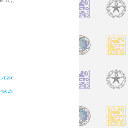
яева, д.
) E260
КА 19: