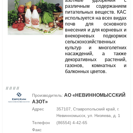
азотные удобрения с
различным содержанием
питательных веществ. КАС
используется на всех видах
почв для основного
внесения и для корневых и
внекорневых подкормок
сельскохозяйственных
культур и многолетних
насаждений, а также
декоративных растений,
газонов, комнатных и
балконных цветов.
// // // //
АО «НЕВИННОМЫССКИЙ
Производитель:
АЗОТ»
Адрес
357107, Ставропольский край, г.
Невинномысск, ул. Низяева, д. 1
Телефон
(86554) 4-42-65
Факс