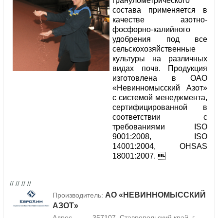
гранулометрического
состава применяется в
качестве азотно-
фосфорно-калийного
удобрения под все
сельскохозяйственные
культуры на различных
видах почв. Продукция
изготовлена в ОАО
«Невинномысский Азот»
с системой менеджмента,
сертифицированной в
соответствии с
требованиями ISO
9001:2008, ISO
14001:2004, OHSAS
18001:2007. 
// // // //
АО «НЕВИННОМЫССКИЙ
Производитель:
АЗОТ»
Адрес
357107, Ставропольский край, г.