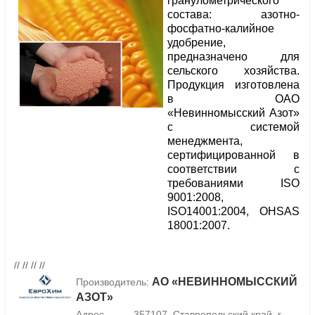
гранулометрического
состава: азотно-
фосфатно-калийное
удобрение,
предназначено для
сельского хозяйства.
Продукция изготовлена
в ОАО
«Невинномысский Азот»
с системой
менеджмента,
сертифицированной в
соответствии с
требованиями ISO
9001:2008,
ISO14001:2004, OHSAS
18001:2007.
// // // //
АО «НЕВИННОМЫССКИЙ
Производитель:
АЗОТ»
Адрес
357107, Ставропольский край, г.