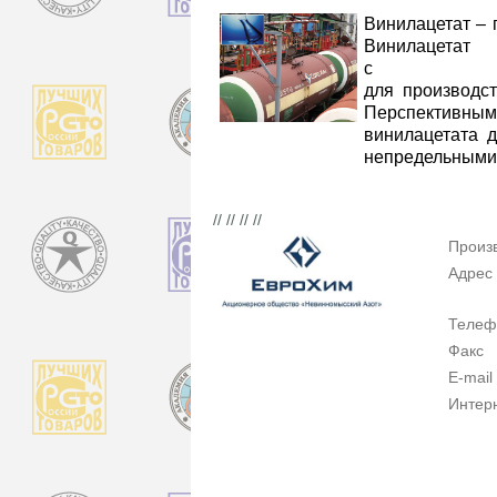
Винилацетат – 
Винилац
с ценн
для производст
Перспективным
винилацетата 
непредельными
// // // //
Произ
Адрес
Телеф
Факс
E-mail
Интер