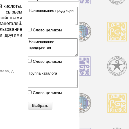
й кислоты.
ырьем
твами
лацеталей.
льзование
Слово целиком
и другими
Слово целиком
яева, д.
Слово целиком