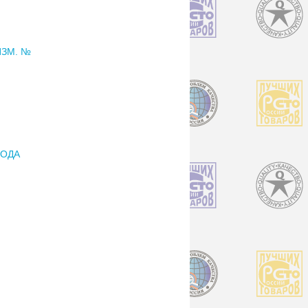
ИЗМ. №
РОДА