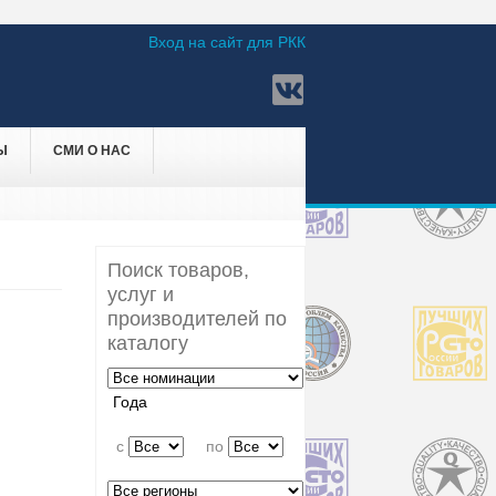
Вход на сайт для РКК
Ы
СМИ О НАС
Поиск товаров,
услуг и
производителей по
каталогу
Года
c
по