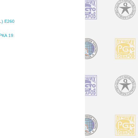
) E260
КА 19: