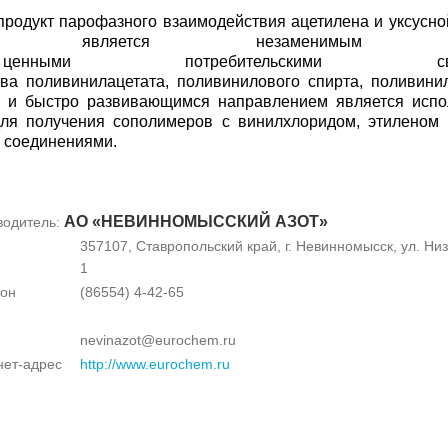
продукт парофазного взаимодействия ацетилена и уксусно
етат является незаменимым с
ыми потребительскими свойс
ва поливинилацетата, поливинилового спирта, поливини
 и быстро развивающимся направлением является испо
для получения сополимеров с винилхлоридом, этиленом 
 соединениями.
АО «НЕВИННОМЫССКИЙ АЗОТ»
водитель:
357107, Ставропольский край, г. Невинномысск, ул. Низ
1
он
(86554) 4-42-65
nevinazot@eurochem.ru
нет-адрес
http://www.eurochem.ru