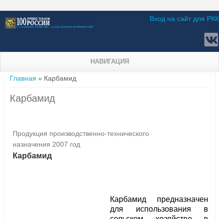
Вход на сайт для РКК
НАВИГАЦИЯ
Вы здесь
Главная
» Карбамид
Карбамид
Продукция производственно-технического
назначения 2007 год
Карбамид
Карбамид предназначен
для использования в
сельском хозяйстве в