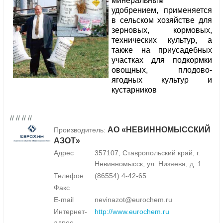
минеральным
удобрением, применяется
в сельском хозяйстве для
зерновых, кормовых,
технических культур, а
также на приусадебных
участках для подкормки
овощных, плодово-
ягодных культур и
кустарников
// // // //
АО «НЕВИННОМЫССКИЙ
Производитель:
АЗОТ»
Адрес
357107, Ставропольский край, г.
Невинномысск, ул. Низяева, д. 1
Телефон
(86554) 4-42-65
Факс
E-mail
nevinazot@eurochem.ru
Интернет-
http://www.eurochem.ru
адрес