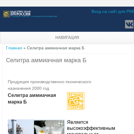
Вход на сайт для РКК
НАВИГАЦИЯ
Вы здесь
Главная
» Селитра аммиачная марка Б
Селитра аммиачная марка Б
Продукция производственно-технического
назначения 2000 год
Селитра аммиачная
марка Б
Является
высокоэффективным