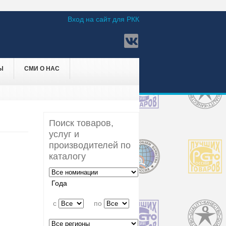
Вход на сайт для РКК
Ы
СМИ О НАС
Поиск товаров,
услуг и
производителей по
каталогу
Года
c
по