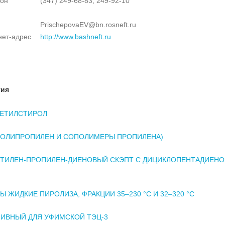
он
(347) 249-68-83, 249-92-10
PrischepovaEV@bn.rosneft.ru
нет-адрес
http://www.bashneft.ru
тия
МЕТИЛСТИРОЛ
ПОЛИПРОПИЛЕН И СОПОЛИМЕРЫ ПРОПИЛЕНА)
ЭТИЛЕН-ПРОПИЛЕН-ДИЕНОВЫЙ СКЭПТ С ДИЦИКЛОПЕНТАДИЕН
Ы ЖИДКИЕ ПИРОЛИЗА, ФРАКЦИИ 35–230 °С И 32–320 °С
ЛИВНЫЙ ДЛЯ УФИМСКОЙ ТЭЦ-3