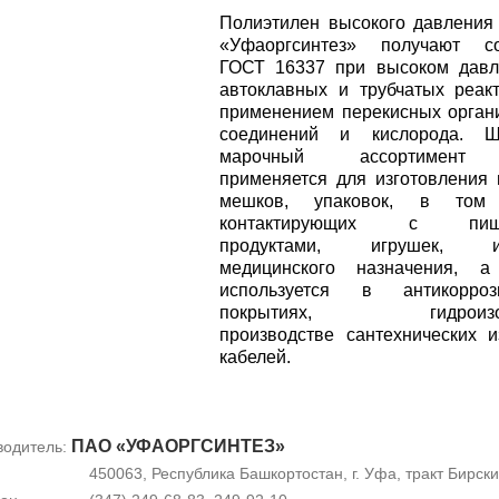
Полиэтилен высокого давлени
«Уфаоргсинтез» получают со
ГОСТ 16337 при высоком давл
автоклавных и трубчатых реак
применением перекисных орган
соединений и кислорода. Ш
марочный ассортимен
применяется для изготовления 
мешков, упаковок, в том
контактирующих с пищ
продуктами, игрушек, из
медицинского назначения, а
используется в антикорроз
покрытиях, гидроизол
производстве сантехнических и
кабелей.
ПАО «УФАОРГСИНТЕЗ»
водитель:
450063, Республика Башкортостан, г. Уфа, тракт Бирски