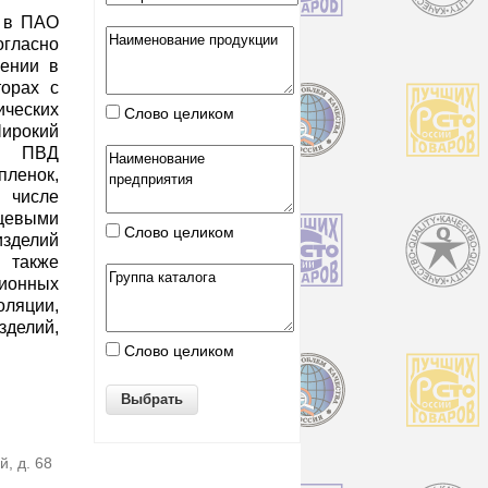
я в ПАО
гласно
ении в
торах с
ических
Слово целиком
ирокий
т ПВД
пленок,
 числе
евыми
Слово целиком
делий
 также
ионных
яции,
зделий,
Слово целиком
й, д. 68