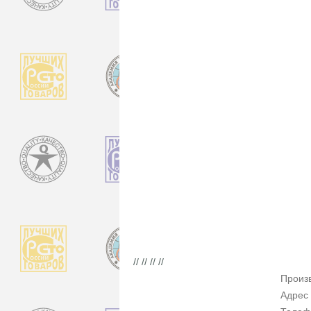
// // // //
Произ
Адрес