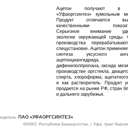
Ацетон получают в
«Уфаоргсинтез» кумольным ме
Продукт отличается выс
качественными показате
Серьезное внимание удел
экологии окружающей среды. 
производства перерабатываю
спецустановке. Ацетон применяе
синтеза уксусного ангид
ацетонциангидрида,
дифенилолпропана, оксида мези
производстве оргстекла, диацет
спирта, хлороформа, ацетатног
и как растворитель. Продукт 
продается на рынке РФ, стран б
и дальнего зарубежья.
ПАО «УФАОРГСИНТЕЗ»
водитель:
450063, Республика Башкортостан, г. Уфа, тракт Бирски