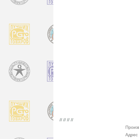
// // // //
Произ
Адрес