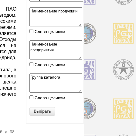
 ПАО
тодом.
окими
лями.
Слово целиком
яется
Отходы
тся на
тся для
рида,
Слово целиком
тила, в
онового
о шелка
успешно
лижнего
Слово целиком
й, д. 68