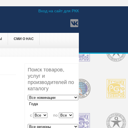
Вход на сайт для РКК
Ы
СМИ О НАС
Поиск товаров,
услуг и
производителей по
каталогу
Года
c
по