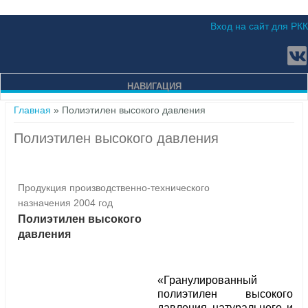
Вход на сайт для РКК
НАВИГАЦИЯ
Вы здесь
Главная
» Полиэтилен высокого давления
Полиэтилен высокого давления
Продукция производственно-технического
назначения 2004 год
Полиэтилен высокого
давления
«Гранулированный
полиэтилен высокого
давления натурального и