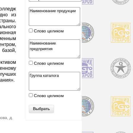
олледж
дно из
страны.
льного
Слово целиком
ционная
енным
ром,
зой,
ективом
Слово целиком
менному
лучших
ания».
Слово целиком
ова, д.