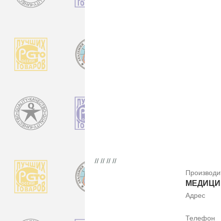
// // // //
Производи
МЕДИЦИ
Адрес
Телефон