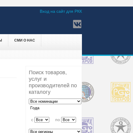
Вход на сайт для РКК
Ы
СМИ О НАС
Поиск товаров,
услуг и
производителей по
каталогу
Года
c
по