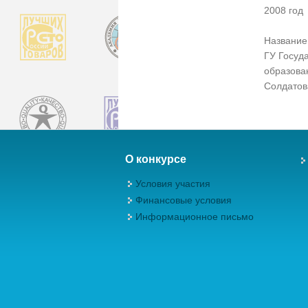
2008 год
Название 
ГУ Госуд
образова
Солдатов
О конкурсе
Условия участия
Финансовые условия
Информационное письмо