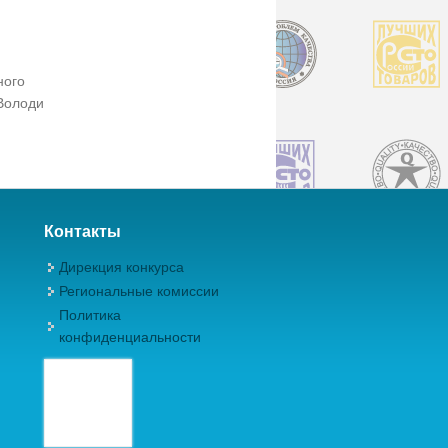
ного
Володи
Контакты
Дирекция конкурса
Региональные комиссии
Политика
конфиденциальности