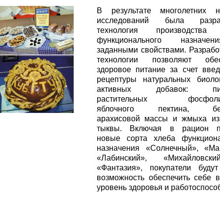
В результате многолетних н
исследований была разра
технология производства
функционального назначе
заданными свойствами. Разраб
технологии позволяют обес
здоровое питание за счет вве
рецептуры натуральных биоло
активных добавок: пи
растительных фосфолип
яблочного пектина, бел
арахисовой массы и жмыха из
тыквы. Включая в рацион п
новые сорта хлеба функциона
назначения «Солнечный», «Ма
«Лабинский», «Михайловс
«Фантазия», покупатели буду
возможность обеспечить себе 
уровень здоровья и работоспосо