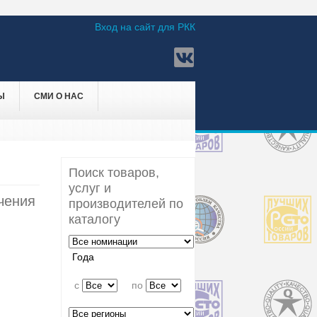
Вход на сайт для РКК
Ы
СМИ О НАС
Поиск товаров,
услуг и
чения
производителей по
каталогу
Года
c
по