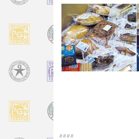
// // // //