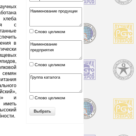
аучных
ботана
 хлеба
ния с
отанные
Слово целиком
печить
дения в
гически
щевых
идов,
Слово целиком
ковой
 семян
итания
льного
йский»,
кий» и
Слово целиком
т иметь
высокий
бности.