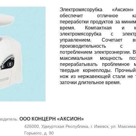
Электромясорубка «Аксио
обеспечит отличное кач
переработки продуктов за мини
время. Компактная и м
электромясорубка с элект
управлением. Сочетает в
производительность с н
потреблением электроэнергии. 
максимальная мощность поз
перерабатывать проблемное 
твердые корнеплоды. Прочный
нож из нержавеющей стали не 
заточки длительное время.
ООО КОНЦЕРН «АКСИОН»
водитель:
426000, Удмуртская Республика, г. Ижевск, ул. Максима
Горького, д. 90