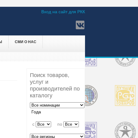
Вход на сайт для РКК
Ы
СМИ О НАС
Поиск товаров,
услуг и
производителей по
каталогу
Года
c
по