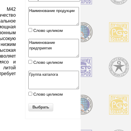
н» М42
ество
мальное
ощная
Слово целиком
ронным
ысокую
изким
Высокая
воляет
мясо и
Слово целиком
 литой
требует
Слово целиком