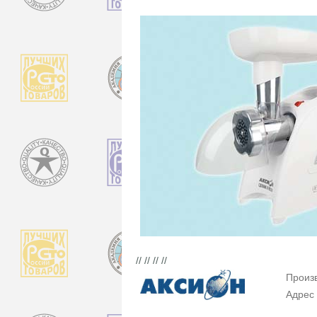
// // // //
Произ
Адрес