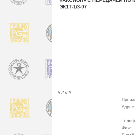
«АКСИОН» С ПЕРЕДАЧЕЙ ПО 
ЭК1Т-1/3-07
// // // //
Произ
Адрес
Телеф
Факс
E-mail