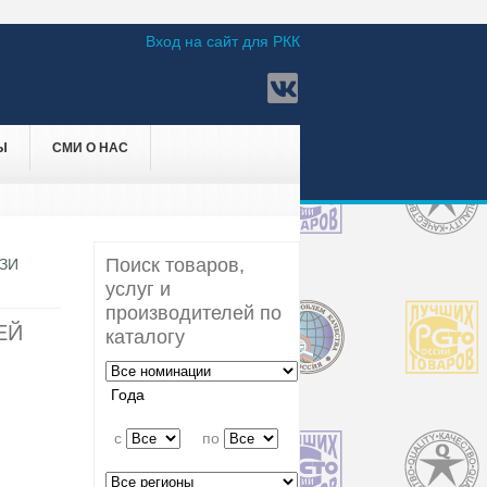
Вход на сайт для РКК
Ы
СМИ О НАС
Поиск товаров,
ЗИ
услуг и
производителей по
ЕЙ
каталогу
Года
c
по