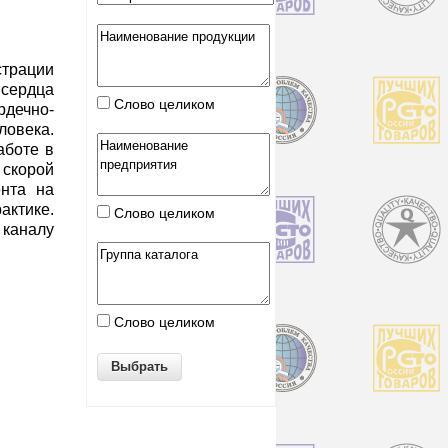
страции
 сердца
Слово целиком
рдечно-
века.
аботе в
 скорой
нта на
актике.
Слово целиком
 каналу
Слово целиком