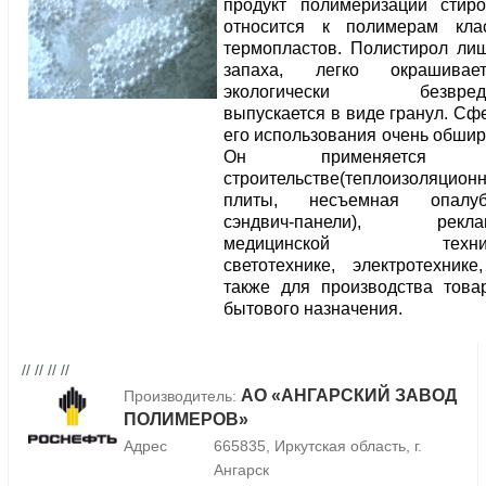
продукт полимеризации стиро
относится к полимерам кла
термопластов. Полистирол ли
запаха, легко окрашивает
экологически безвреде
выпускается в виде гранул. Сф
его использования очень обшир
Он применяется
строительстве(теплоизоляцион
плиты, несъемная опалуб
сэндвич-панели), рекла
медицинской техник
светотехнике, электротехнике
также для производства това
бытового назначения.
// // // //
АО «АНГАРСКИЙ ЗАВОД
Производитель:
ПОЛИМЕРОВ»
Адрес
665835, Иркутская область, г.
Ангарск