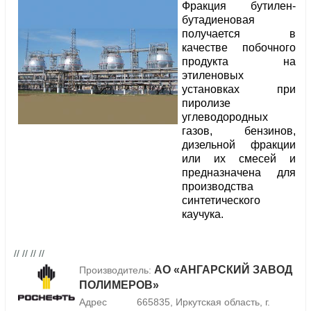
Фракция бутилен-
бутадиеновая
получается в
качестве побочного
продукта на
этиленовых
установках при
пиролизе
углеводородных
газов, бензинов,
дизельной фракции
или их смесей и
предназначена для
производства
синтетического
каучука.
// // // //
АО «АНГАРСКИЙ ЗАВОД
Производитель:
ПОЛИМЕРОВ»
Адрес
665835, Иркутская область, г.