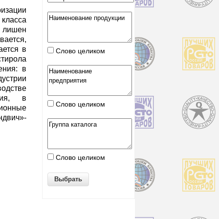
ризации
 класса
 лишен
ется,
ается в
Слово целиком
стирола
ения: в
устрии
водстве
ния, в
Слово целиком
ионные
ндвич»-
Слово целиком