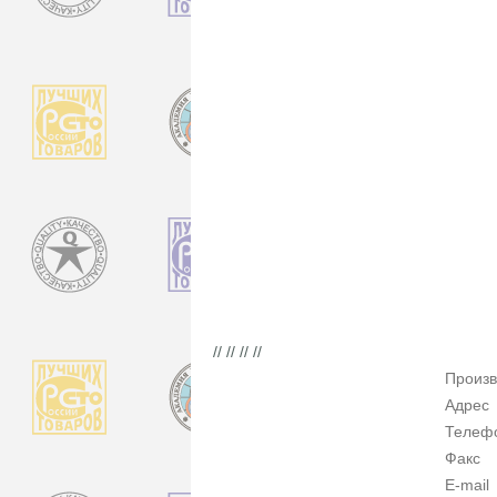
// // // //
Произв
Адрес
Телеф
Факс
E-mail