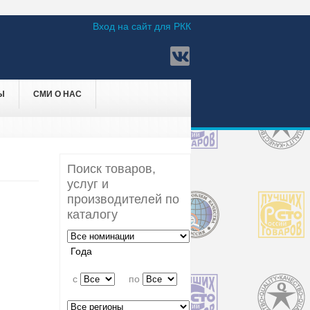
Вход на сайт для РКК
Ы
СМИ О НАС
Поиск товаров,
услуг и
производителей по
каталогу
Года
c
по