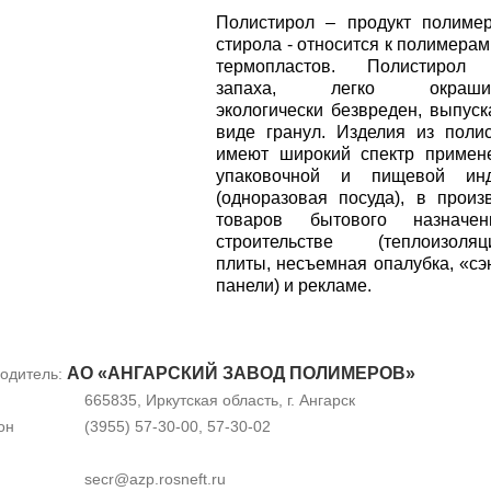
Полистирол – продукт полиме
стирола - относится к полимерам
термопластов. Полистирол
запаха, легко окрашива
экологически безвреден, выпуск
виде гранул. Изделия из поли
имеют широкий спектр примен
упаковочной и пищевой инд
(одноразовая посуда), в произ
товаров бытового назначе
строительстве (теплоизоляц
плиты, несъемная опалубка, «сэ
панели) и рекламе.
АО «АНГАРСКИЙ ЗАВОД ПОЛИМЕРОВ»
одитель:
665835, Иркутская область, г. Ангарск
он
(3955) 57-30-00, 57-30-02
secr@azp.rosneft.ru