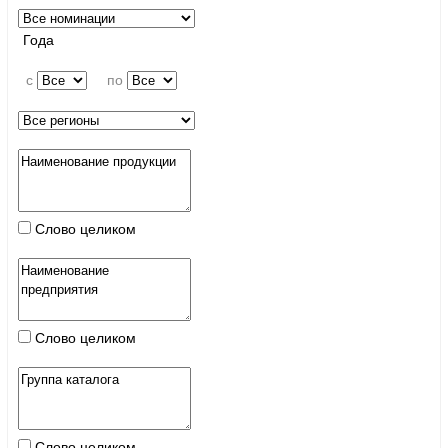
Года
c
по
Слово целиком
Слово целиком
Слово целиком