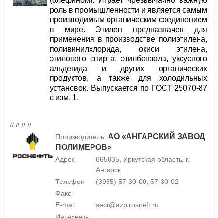
(олефином). Играет чрезвычайно важную
роль в промышленности и является самым
производимым органическим соединением
в мире. Этилен предназначен для
применения в производстве полиэтилена,
поливинилхлорида, окиси этилена,
этилового спирта, этилбензола, уксусного
альдегида и других органических
продуктов, а также для холодильных
установок. Выпускается по ГОСТ 25070-87
с изм. 1.
// // // //
АО «АНГАРСКИЙ ЗАВОД
Производитель:
ПОЛИМЕРОВ»
Адрес
665835, Иркутская область, г.
Ангарск
Телефон
(3955) 57-30-00, 57-30-02
Факс
E-mail
secr@azp.rosneft.ru
Интернет-