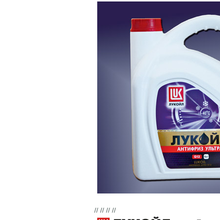
// // // //