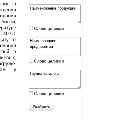
ания в
ждения
орания
билей,
атуре
Слово целиком
-40?С.
щиту от
ования
елей, в
вых,
Слово целиком
рузке.
сом у
Слово целиком