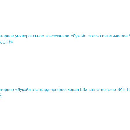
торное универсальное всесезонное «Лукойл люкс» синтетическое
SN/CF 
торное «Лукойл авангард профессионал LS» синтетическое SAE 1
 