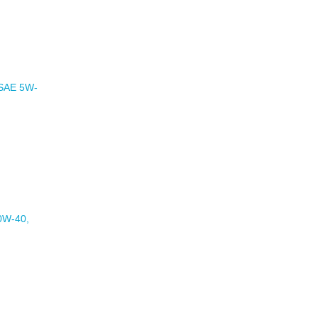
 SAE 5W-
0W-40,