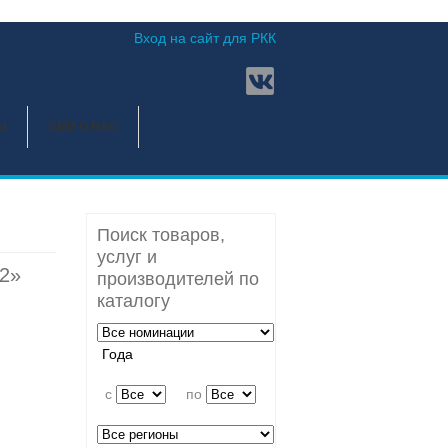
Вход на сайт для РКК
Ы
СМИ О НАС
Поиск товаров,
услуг и
2»
производителей по
каталогу
Года
c
по