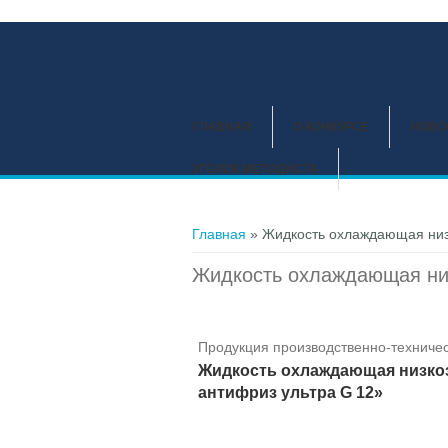
ГЛАВНАЯ
О КОНКУРСЕ
НОВО
УГОЛОК МЕТОДИСТА
Вы здесь
Главная
» Жидкость охлаждающая ни
Жидкость охлаждающая ни
Продукция производственно-техничес
Жидкость охлаждающая низк
антифриз ультра G 12»