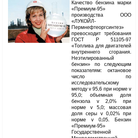
Качество бензина марки
«Премиум-95»
производства ООО
«ЛУКОЙЛ-
Пермнефтеоргсинтез»
превосходит требования
ГОСТ Р 51105-97
«Топлива для двигателей
внутреннего сгорания.
Неэтилированный
бензин» по следующим
показателям: октановое
число по
исследовательскому
методу v 95,6 при норме v
95,0; объемная доля
бензола v 2,0% при
норме v 5,0; массовая
доля серы v 0,02% при
норме v 0,05. Бензин
«Премиум-95»
Государственной