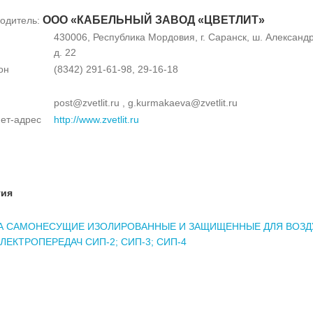
ООО «КАБЕЛЬНЫЙ ЗАВОД «ЦВЕТЛИТ»
одитель:
430006, Республика Мордовия, г. Саранск, ш. Александ
д. 22
он
(8342) 291-61-98, 29-16-18
post@zvetlit.ru , g.kurmakaeva@zvetlit.ru
ет-адрес
http://www.zvetlit.ru
тия
А САМОНЕСУЩИЕ ИЗОЛИРОВАННЫЕ И ЗАЩИЩЕННЫЕ ДЛЯ ВОЗ
ЛЕКТРОПЕРЕДАЧ СИП-2; СИП-3; СИП-4