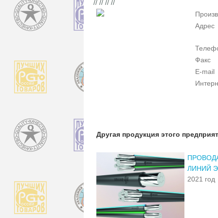
// // // //
Произв
Адрес
Телеф
Факс
E-mail
Интерн
Другая продукция этого предприя
ПРОВОД
ЛИНИЙ Э
2021 год