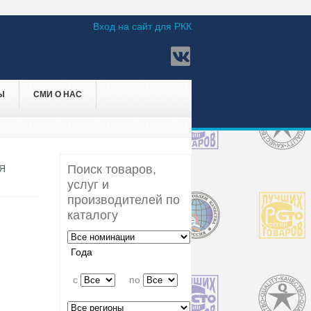
Вход на сайт для РКК
Ы
СМИ О НАС
Поиск товаров,
Я
услуг и
производителей по
каталогу
Года
c
по