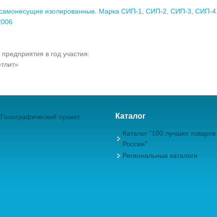
самонесущие изолированные. Марка СИП-1, СИП-2, СИП-3, СИП-4.
2006
 предприятия в год участия:
тлит»
Каталог
Голографический проект
Каталог "100 лучших товаров
России"
Региональные каталоги