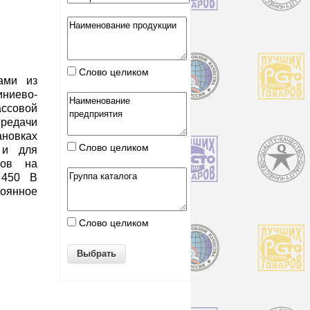
Слово целиком
ами из
иево-
ассовой
ередачи
ановках
Слово целиком
 и для
мов на
 450 В
оянное
Слово целиком