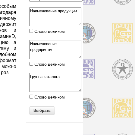
особым
одаря
ичному
держит
инов и
Слово целиком
таминD,
цию, а
стему и
обном
формат
Слово целиком
, можно
 раз.
Слово целиком