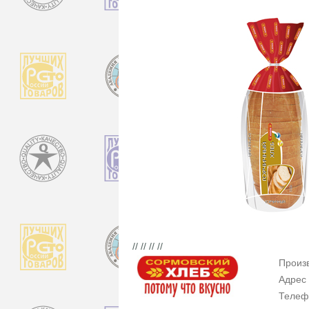
// // // //
Произ
Адрес
Телеф