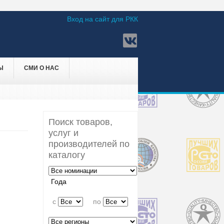
Вход на сайт для РКК
Ы
СМИ О НАС
Поиск товаров,
услуг и
производителей по
каталогу
Года
c
по