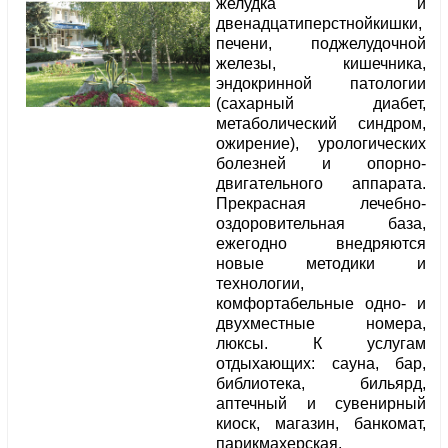
желудка и
двенадцатиперстнойкишки,
печени, поджелудочной
железы, кишечника,
эндокринной патологии
(сахарный диабет,
метаболический синдром,
ожирение), урологических
болезней и опорно-
двигательного аппарата.
Прекрасная лечебно-
оздоровительная база,
ежегодно внедряются
новые методики и
технологии,
комфортабельные одно- и
двухместные номера,
люксы. К услугам
отдыхающих: сауна, бар,
библиотека, бильярд,
аптечный и сувенирный
киоск, магазин, банкомат,
парикмахерская,