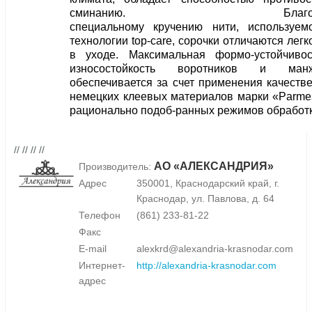
сминанию. Благода
специальному кручению нити, используем
технологии top-care, сорочки отличаются легк
в уходе. Максимальная формо-устойчиво
износостойкость воротников и манж
обеспечивается за счет применения качеств
немецких клеевых материалов марки «Parme
рационально подоб-ранных режимов обработк
// // // //
АО «АЛЕКСАНДРИЯ»
Производитель:
Адрес
350001, Краснодарский край, г.
Краснодар, ул. Павлова, д. 64
Телефон
(861) 233-81-22
Факс
E-mail
alexkrd@alexandria-krasnodar.com
Интернет-
http://alexandria-krasnodar.com
адрес