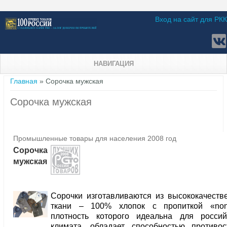
Вход на сайт для РКК
НАВИГАЦИЯ
Вы здесь
Главная
» Сорочка мужская
Сорочка мужская
Промышленные товары для населения 2008 год
Сорочка
мужская
Сорочки изготавливаются из высококачеств
ткани – 100% хлопок с пропиткой «non-
плотность которого идеальна для россий
климата, обладает способностью противос