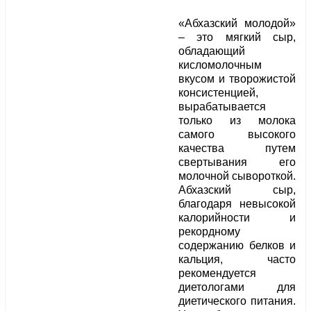
«Абхазский молодой»
– это мягкий сыр,
обладающий
кисломолочным
вкусом и творожистой
консистенцией,
вырабатывается
только из молока
самого высокого
качества путем
свертывания его
молочной сывороткой.
Абхазский сыр,
благодаря невысокой
калорийности и
рекордному
содержанию белков и
кальция, часто
рекомендуется
диетологами для
диетического питания.