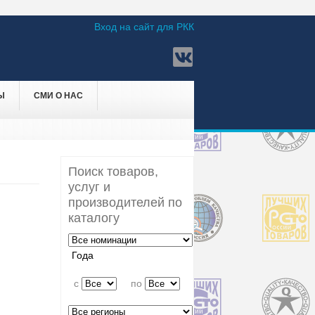
Вход на сайт для РКК
Ы
СМИ О НАС
Поиск товаров,
услуг и
производителей по
каталогу
Года
c
по