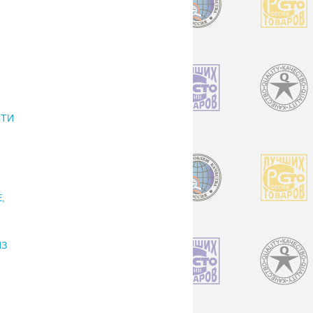
СТИ
,
ИЗ