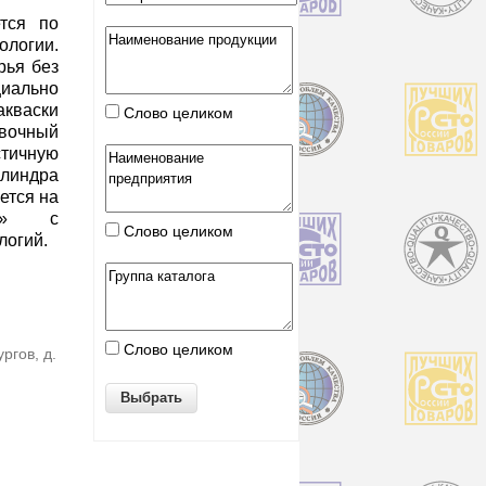
тся по
огии.
рья без
циально
кваски
Слово целиком
вочный
ичную
илиндра
ется на
ma» с
Слово целиком
логий.
Слово целиком
ргов, д.