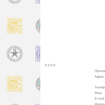
// // // //
Произ
Адрес
Телеф
Факс
E-mail
Интер