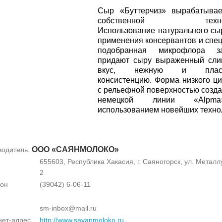
Сыр «Буттерчиз» вырабатывае
собственной технол
Использование натурального сы
применения консервантов и спе
подобранная микрофлора за
придают сыру выраженный сли
вкус, нежную и пласт
консистенцию. Форма низкого ц
с рельефной поверхностью созда
немецкой линии «Alp
использованием новейших техно
ООО «САЯНМОЛОКО»
водитель:
655603, Республика Хакасия, г. Саяногорск, ул. Металлу
2
он
(39042) 6-06-11
sm-inbox@mail.ru
нет-адрес
http://www.sayanmoloko.ru