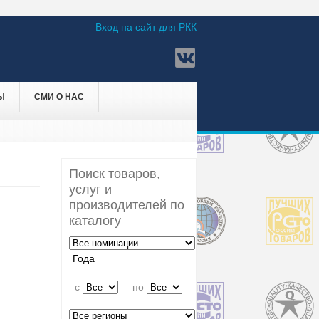
Вход на сайт для РКК
Ы
СМИ О НАС
Поиск товаров,
услуг и
производителей по
каталогу
Года
c
по