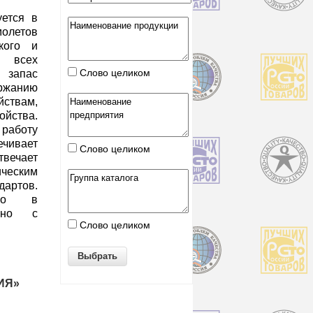
уется в
олетов
кого и
 всех
Слово целиком
й запас
ржанию
ствам,
ойства.
работу
ивает
Слово целиком
вечает
еским
артов.
ано в
, но с
Слово целиком
ИЯ»