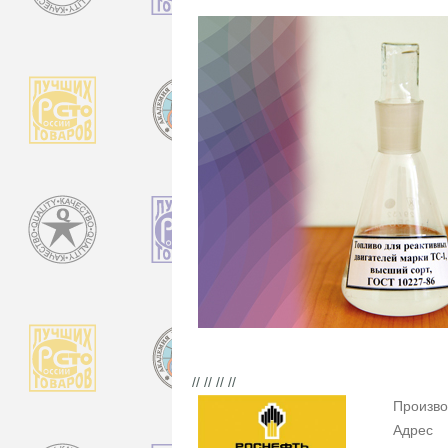
// // // //
Произво
Адрес