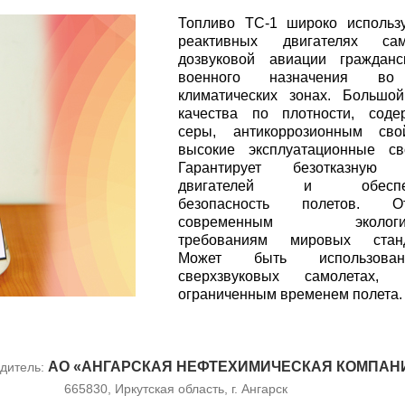
Топливо ТС-1 широко использ
реактивных двигателях сам
дозвуковой авиации гражданс
военного назначения во
климатических зонах. Большо
качества по плотности, соде
серы, антикоррозионным свой
высокие эксплуатационные св
Гарантирует безотказную 
двигателей и обеспеч
безопасность полетов. От
современным экологич
требованиям мировых станд
Может быть использов
сверхзвуковых самолетах
ограниченным временем полета.
АО «АНГАРСКАЯ НЕФТЕХИМИЧЕСКАЯ КОМПАН
дитель:
665830, Иркутская область, г. Ангарск