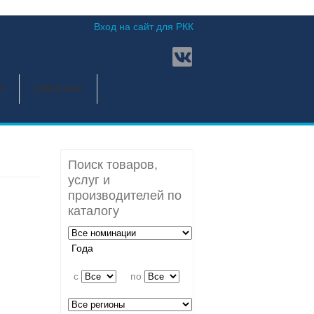
Вход на сайт для РКК
Ы
СМИ О НАС
Поиск товаров,
услуг и
производителей по
каталогу
Года
c
по