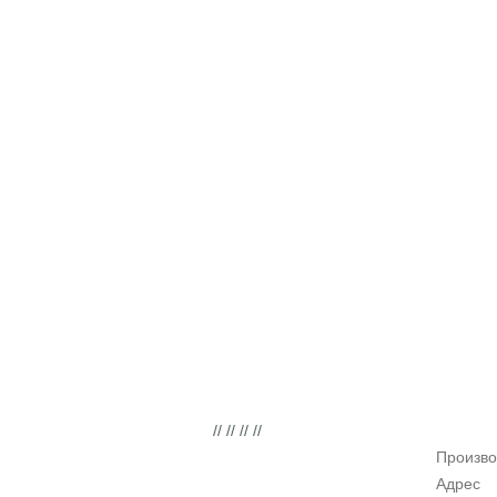
// // // //
Произво
Адрес