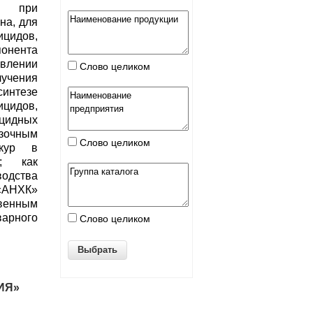
ся при
на, для
идов,
онента
овлении
Слово целиком
лучения
интезе
ицидов,
ицидных
зочным
Слово целиком
кур в
и; как
одства
АНХК»
нным
арного
Слово целиком
ИЯ»