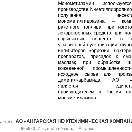
Монометиламин использует
производстве N-метилпирролидо
получения инсектиц
монометилгидразина – комп
ракетного топлива, при изгот
лекарственных средств, для по
взрывчатых веществ, в с
ускорителей вулканизации, фунг
ингибиторов коррозии, бактер
препаратов, присадок к сма
маслам; при обработке ш
кожевенной промышленност
исходное сырье для произв
диметилкарбамида. АО «
является единстве
производителем в России тов
монометиламина.
АО «АНГАРСКАЯ НЕФТЕХИМИЧЕСКАЯ КОМПАН
дитель:
665830, Иркутская область, г. Ангарск