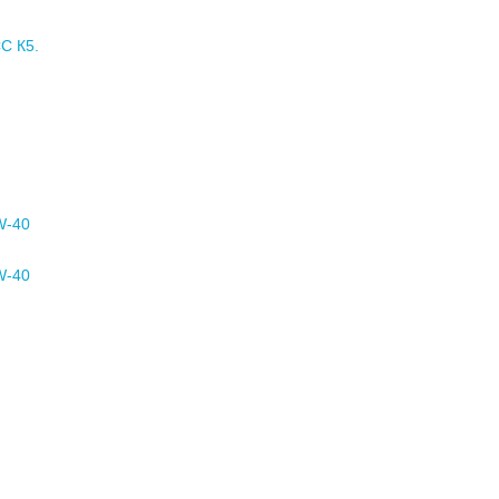
 К5.
W-40
W-40