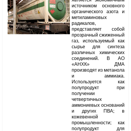
источником основного
органического азота и
метиламиновых
радикалов,
представляет собой
прозрачный сжиженный
газ, используемый как
сырье для синтеза
различных химических
соединений. В АО
«АНХК» ДМА
производят из метанола
и аммиака.
Используется как
полупродукт при
получении
четвертичных
аммониевых оснований
и других ПВА; в
кожевенной
промышленности; как
полупродукт для