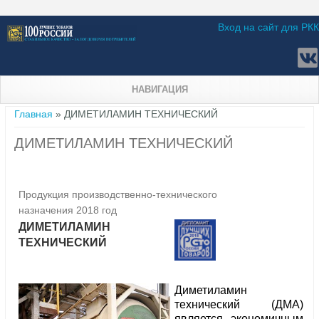
Вход на сайт для РКК
НАВИГАЦИЯ
Вы здесь
Главная
» ДИМЕТИЛАМИН ТЕХНИЧЕСКИЙ
ДИМЕТИЛАМИН ТЕХНИЧЕСКИЙ
Продукция производственно-технического
назначения 2018 год
ДИМЕТИЛАМИН
ТЕХНИЧЕСКИЙ
Диметиламин
технический (ДМА)
является экономичным