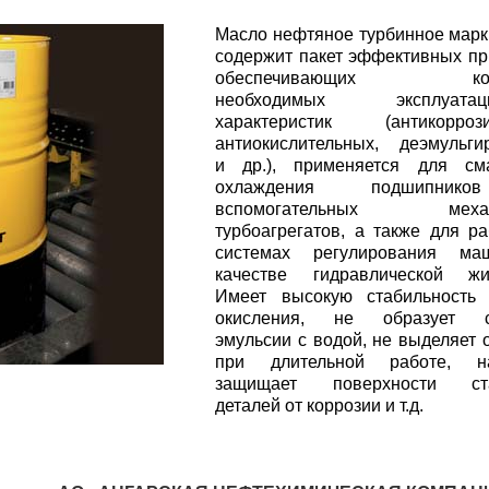
Масло нефтяное турбинное марк
содержит пакет эффективных пр
обеспечивающих ком
необходимых эксплуатаци
характеристик (антикоррози
антиокислительных, деэмульг
и др.), применяется для см
охлаждения подшипни
вспомогательных механ
турбоагрегатов, а также для р
системах регулирования м
качестве гидравлической жид
Имеет высокую стабильность 
окисления, не образует с
эмульсии с водой, не выделяет 
при длительной работе, н
защищает поверхности ст
деталей от коррозии и т.д.