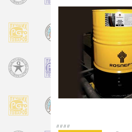
// // // //