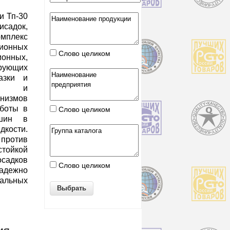
и Тп-30
исадок,
плекс
онных
Слово целиком
онных,
ирующих
азки и
ков и
измов
аботы в
Слово целиком
ашин в
кости.
против
тойкой
осадков
Слово целиком
адежно
альных