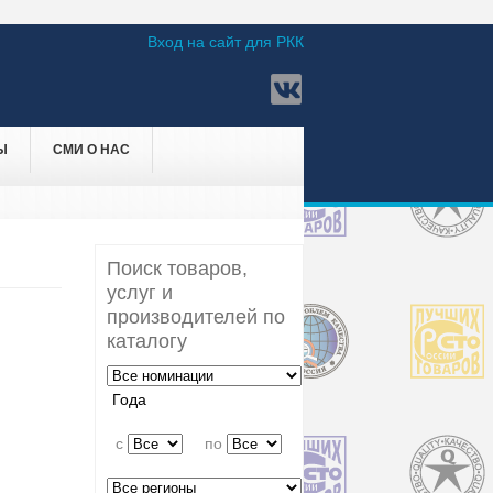
Вход на сайт для РКК
Ы
СМИ О НАС
Поиск товаров,
услуг и
производителей по
каталогу
Года
c
по