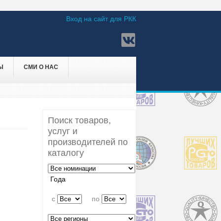
Вход на сайт для РКК
Ы
СМИ О НАС
Поиск товаров,
услуг и
производителей по
каталогу
Года
c
по