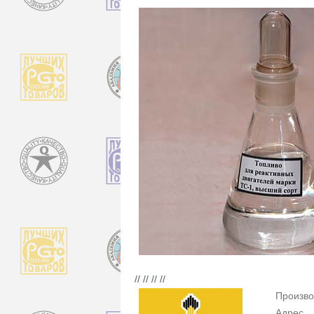
// // // //
Произво
Адрес