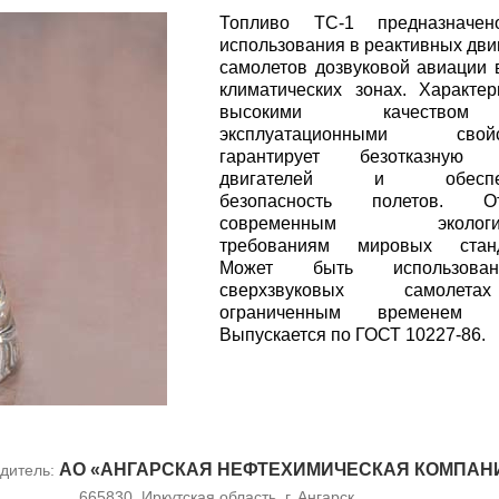
Топливо ТС-1 предназначе
использования в реактивных дви
самолетов дозвуковой авиации 
климатических зонах. Характер
высокими качеств
эксплуатационными свойс
гарантирует безотказную 
двигателей и обеспеч
безопасность полетов. От
современным экологич
требованиям мировых станд
Может быть использов
сверхзвуковых самоле
ограниченным временем п
Выпускается по ГОСТ 10227-86.
АО «АНГАРСКАЯ НЕФТЕХИМИЧЕСКАЯ КОМПАН
дитель:
665830, Иркутская область, г. Ангарск