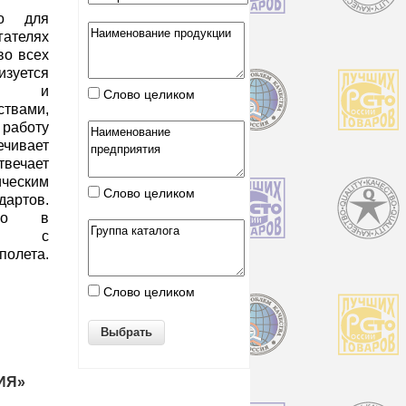
но для
гателях
во всех
изуется
ом и
Слово целиком
твами,
работу
ивает
вечает
еским
Слово целиком
артов.
ано в
тах с
олета.
Слово целиком
ИЯ»