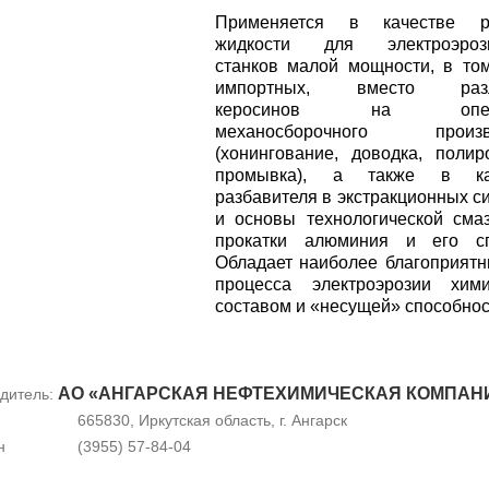
Применяется в качестве р
жидкости для электроэроз
станков малой мощности, в то
импортных, вместо разл
керосинов на опера
механосборочного произв
(хонингование, доводка, полир
промывка), а также в ка
разбавителя в экстракционных с
и основы технологической сма
прокатки алюминия и его сп
Обладает наиболее благоприят
процесса электроэрозии хими
составом и «несущей» способнос
АО «АНГАРСКАЯ НЕФТЕХИМИЧЕСКАЯ КОМПАН
дитель:
665830, Иркутская область, г. Ангарск
н
(3955) 57-84-04