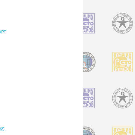
ОРТ
К5.