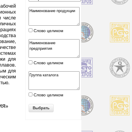
абочей
ионных
м числе
ичных
циях
Слово целиком
одства
ование,
честве
истемах
зки для
Слово целиком
лавов.
ным для
ческим
тью.
Слово целиком
ИЯ»