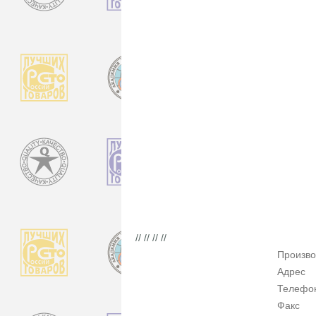
// // // //
Произво
Адрес
Телефо
Факс