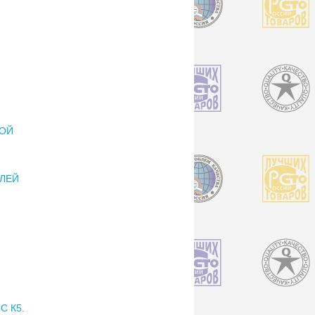
РОЙ
ЕЛЕЙ
 К5.