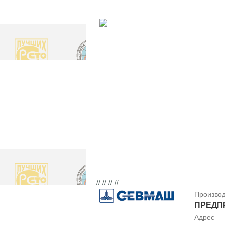
// // // //
Произво
ПРЕДП
Адрес