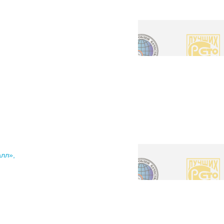
алл»,