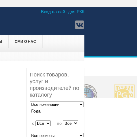
Вход на сайт для РКК
Ы
СМИ О НАС
Поиск товаров,
услуг и
производителей по
каталогу
Года
c
по