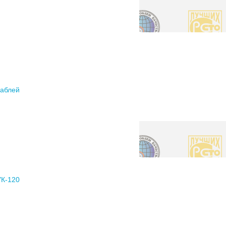
раблей
УК-120