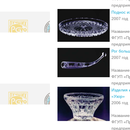
предприя
Поднос и
2007 год
Название 
ФГУП «Пр
предприя
Рог боль
2007 год
Название 
ФГУП «Пр
предприя
Изделия и
«Узор»
2006 год
Название 
ФГУП «Пр
предприя