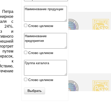
м Петра
енирное
таля с
Слово целиком
а 24%.
каз и
ивного
нешней
портрет
) путем
Слово целиком
асок,
тью к
твию,
течение
Слово целиком