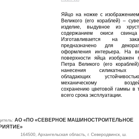
Яйцо на ножке с изображение
Великого (его кораблей) – сув
изделие, выдувное из хрус
содержанием окиси свинц
Изготавливается на за
предназначено для декорат
оформления интерьера. На в
поверхности яйца изображен 
Петра Великого (его кораблей
нанесения силикатных кр
обладающих устойчивос
механическому воздейс
сохранению цветовой гаммы в 
всего срока эксплуатации.
АО «ПО «СЕВЕРНОЕ МАШИНОСТРОИТЕЛЬНОЕ
дитель:
РИЯТИЕ»
164500, Архангельская область, г. Северодвинск, ш.