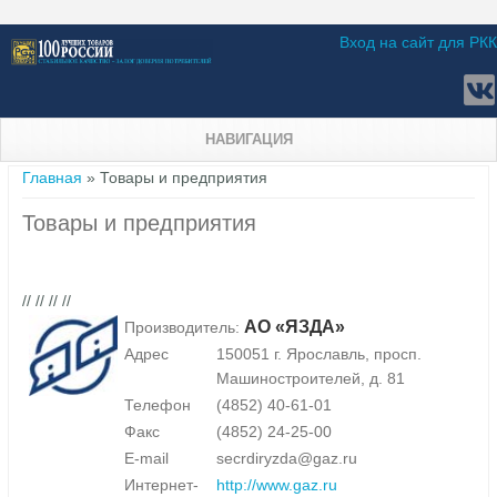
Вход на сайт для РКК
НАВИГАЦИЯ
Вы здесь
Главная
» Товары и предприятия
Товары и предприятия
// // // //
АО «ЯЗДА»
Производитель:
Адрес
150051 г. Ярославль, просп.
Машиностроителей, д. 81
Телефон
(4852) 40-61-01
Факс
(4852) 24-25-00
E-mail
secrdiryzda@gaz.ru
Интернет-
http://www.gaz.ru