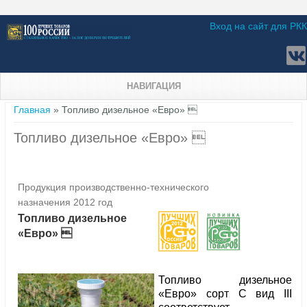
Вход на сайт для РКК
НАВИГАЦИЯ
Вы здесь
Главная
» Топливо дизельное «Евро» 
Топливо дизельное «Евро» 
Продукция производственно-технического
назначения 2012 год
Топливо дизельное
«Евро» 
Топливо дизельное
«Евро» сорт С вид III