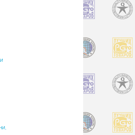
КИ
НИ,