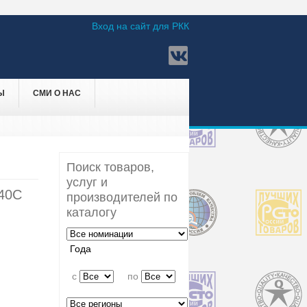
Вход на сайт для РКК
Ы
СМИ О НАС
Поиск товаров,
услуг и
40С
производителей по
каталогу
Года
c
по