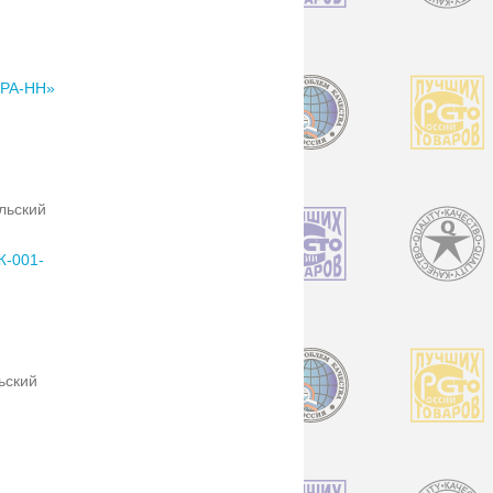
ПРА-НН»
льский
Ж-001-
ьский