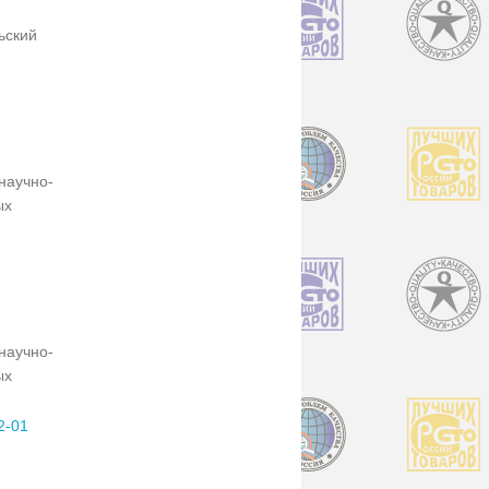
ьский
научно-
ых
научно-
ых
2-01