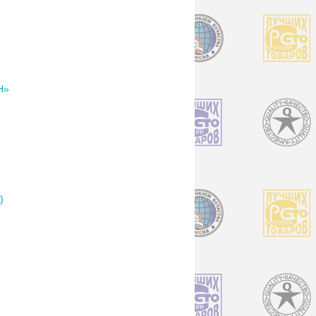
Н»
)
)