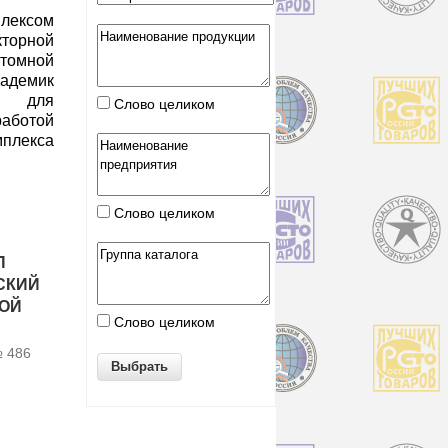
лексом
орной
атомной
адемик
на для
Слово целиком
аботой
екса
Слово целиком
П
СКИЙ
НОЙ
Слово целиком
№ 486