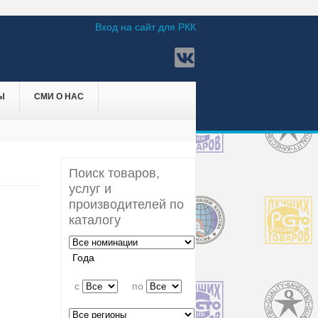
Вход на сайт для РКК
Ы
СМИ О НАС
Поиск товаров,
услуг и
производителей по
каталогу
Года
c
по