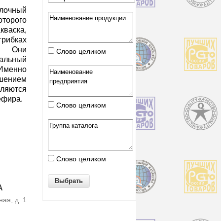
лочный
оторого
кваска,
грибках
я. Они
Слово целиком
альный
Именно
ением
яются
ефира.
Слово целиком
Слово целиком
А
ая, д. 1