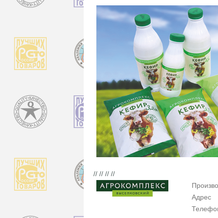
// // // //
Произво
Адрес
Телефо